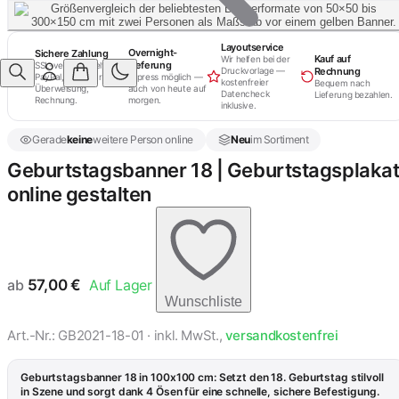
Layoutservice
Overnight-
Sichere Zahlung
Kauf auf
Wir helfen bei der
Lieferung
SSL-verschlüsselt.
Rechnung
Druckvorlage —
PayPal, Kreditkarte,
Express möglich —
kostenfreier
Bequem nach
Überweisung,
auch von heute auf
Datencheck
Lieferung bezahlen.
Rechnung.
morgen.
inklusive.
Gerade
keine
weitere Person online
Neu
im Sortiment
Geburtstagsbanner 18 | Geburtstagsplaka
online gestalten
ab
57,00
€
Auf Lager
Wunschliste
Art.-Nr.: GB2021-18-01 · inkl. MwSt.,
versandkostenfrei
Geburtstagsbanner 18 in 100x100 cm: Setzt den 18. Geburtstag stilvoll
in Szene und sorgt dank 4 Ösen für eine schnelle, sichere Befestigung.