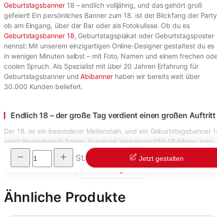
Geburtstagsbanner
18 – endlich volljährig, und das gehört groß
gefeiert! Ein persönliches Banner zum 18. ist der Blickfang der Party
ob am Eingang, über der Bar oder als Fotokulisse. Ob du es
Geburtstagsbanner 18
, Geburtstagsplakat oder Geburtstagsposter
nennst: Mit unserem einzigartigen Online-Designer gestaltest du es
in wenigen Minuten selbst – mit Foto, Namen und einem frechen ode
coolen Spruch. Als Spezialist mit über 20 Jahren Erfahrung für
Geburtstagsbanner und
Abibanner
haben wir bereits weit über
30.000 Kunden beliefert.
Endlich 18 – der große Tag verdient einen großen Auftritt
Der 18. ist ein besonderer Meilenstein, und ein Geburtstagsbanner 
setzt ihn perfekt in Szene. Frech mit Verkehrsschild-18-Motiv, cool
St.
Jetzt gestalten
Mehr anzeigen ▼
Ähnliche Produkte