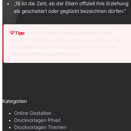
„18 ist die Zahl, ab der Eltern offiziell ihre Erziehung
als gescheitert oder geglückt bezeichnen dürfen."
💡 Tipp:
Das 100×100-cm-Format passt perfekt über
Standard-Haustüren (ca. 90 cm breit). Vier Messing-Ösen
an den Ecken machen das Aufhängen mit Kabelbindern,
Haken oder Schnur zum Kinderspiel.
Kategorien
Online Gestalten
Druckvorlagen Privat
Druckvorlagen Themen