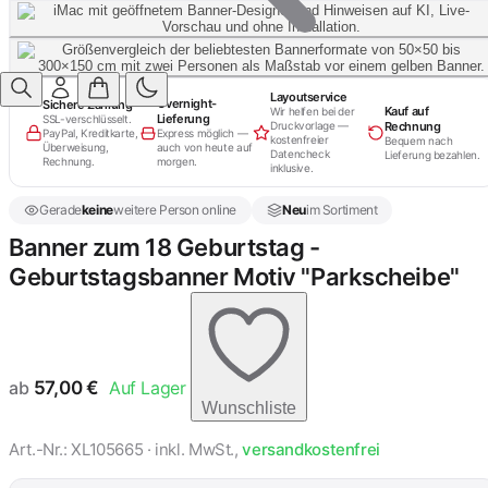
Layoutservice
Overnight-
Sichere Zahlung
Kauf auf
Wir helfen bei der
Lieferung
SSL-verschlüsselt.
Rechnung
Druckvorlage —
PayPal, Kreditkarte,
Express möglich —
kostenfreier
Bequem nach
Überweisung,
auch von heute auf
Datencheck
Lieferung bezahlen.
Rechnung.
morgen.
inklusive.
Gerade
keine
weitere Person online
Neu
im Sortiment
Banner zum 18 Geburtstag -
Geburtstagsbanner Motiv "Parkscheibe"
ab
57,00
€
Auf Lager
Wunschliste
Art.-Nr.: XL105665 · inkl. MwSt.,
versandkostenfrei