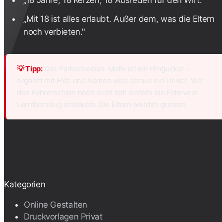
„18 Jahre, 18 Kerzen, 18 Ausreden für den Wirt."
„Mit 18 ist alles erlaubt. Außer dem, was die Eltern
noch verbieten."
💡 Tipp:
Das Parkscheiben-Motiv ist ein Hingucker –
ergänzt mit Foto und Namen wird daraus ein Unikat. Wer
den Führerschein noch nicht hat: einfach ein Foto vom
Lernfahrzeug einbauen. Die Eltern werden grinsen.
Kategorien
Online Gestalten
Druckvorlagen Privat