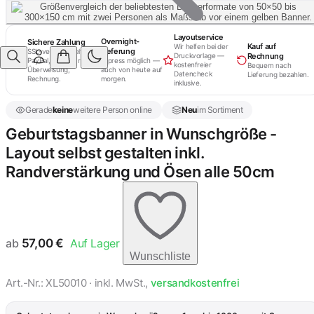
Layoutservice
Overnight-
Sichere Zahlung
Kauf auf
Wir helfen bei der
Lieferung
SSL-verschlüsselt.
Rechnung
Druckvorlage —
PayPal, Kreditkarte,
Express möglich —
kostenfreier
Bequem nach
Überweisung,
auch von heute auf
Datencheck
Lieferung bezahlen.
Rechnung.
morgen.
inklusive.
Gerade
keine
weitere Person online
Neu
im Sortiment
Geburtstagsbanner in Wunschgröße -
Layout selbst gestalten inkl.
Randverstärkung und Ösen alle 50cm
ab
57,00
€
Auf Lager
Wunschliste
Art.-Nr.: XL50010 · inkl. MwSt.,
versandkostenfrei