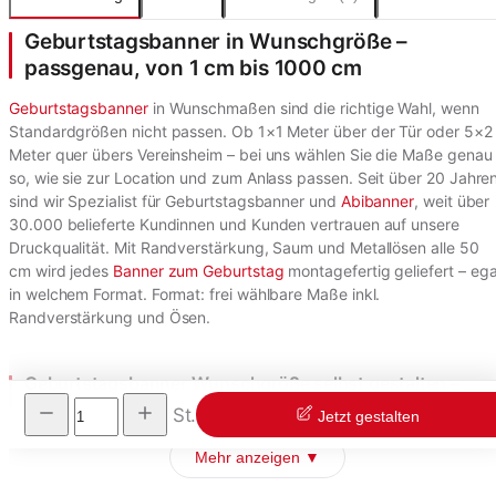
Geburtstagsbanner in Wunschgröße –
passgenau, von 1 cm bis 1000 cm
Geburtstagsbanner
in Wunschmaßen sind die richtige Wahl, wenn
Standardgrößen nicht passen. Ob 1×1 Meter über der Tür oder 5×2
Meter quer übers Vereinsheim – bei uns wählen Sie die Maße genau
so, wie sie zur Location und zum Anlass passen. Seit über 20 Jahre
sind wir Spezialist für Geburtstagsbanner und
Abibanner
, weit über
30.000 belieferte Kundinnen und Kunden vertrauen auf unsere
Druckqualität. Mit Randverstärkung, Saum und Metallösen alle 50
cm wird jedes
Banner zum Geburtstag
montagefertig geliefert – ega
in welchem Format. Format: frei wählbare Maße inkl.
Randverstärkung und Ösen.
Geburtstagsbanner Wunschgröße selbst gestalten –
Format, Motiv, Spruch
St.
Jetzt gestalten
Mehr anzeigen ▼