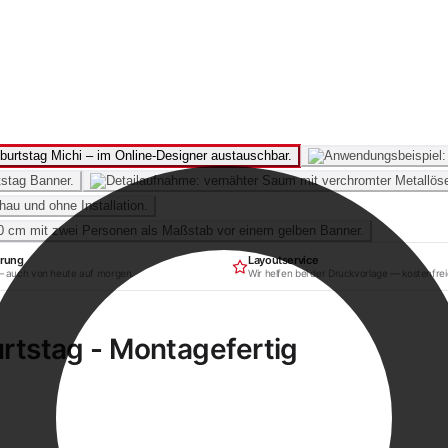
erung
Layoutservice
— auch von heute auf morgen.
Wir helfen bei der Druckvorlage — kostenfrei
tstag - Montagefertig