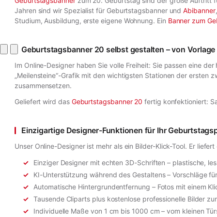
Geburtstagsbanner
zum 20. Geburtstag sind der große Auftritt f
Jahren sind wir Spezialist für Geburtstagsbanner und
Abibanner
Studium, Ausbildung, erste eigene Wohnung. Ein
Banner zum Ge
Geburtstagsbanner 20 selbst gestalten – von Vorlag
Im Online-Designer haben Sie volle Freiheit: Sie passen eine d
„Meilensteine“-Grafik mit den wichtigsten Stationen der ersten 
zusammensetzen.
Geliefert wird das
Geburtstagsbanner 20
fertig konfektioniert: 
Einzigartige Designer-Funktionen für Ihr Geburtstags
Unser Online-Designer ist mehr als ein Bilder-Klick-Tool. Er li
Einziger Designer mit echten 3D-Schriften – plastische, 
KI-Unterstützung während des Gestaltens – Vorschläge fü
Automatische Hintergrundentfernung – Fotos mit einem Klick
Tausende Cliparts plus kostenlose professionelle Bilder
Individuelle Maße von 1 cm bis 1000 cm – vom kleinen Tü