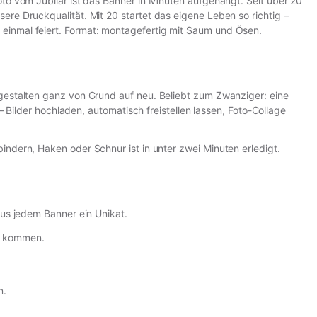
oto vom Jubilar ist das Banner in Minuten aufgehängt. Seit über 20
ere Druckqualität. Mit 20 startet das eigene Leben so richtig –
 einmal feiert. Format: montagefertig mit Saum und Ösen.
 gestalten ganz von Grund auf neu. Beliebt zum Zwanziger: eine
 – Bilder hochladen, automatisch freistellen lassen, Foto-Collage
ndern, Haken oder Schnur ist in unter zwei Minuten erledigt.
aus jedem Banner ein Unikat.
ng kommen.
n.