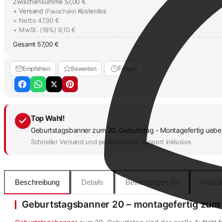
Zwischensumme
57,00 €
+ Versand
Kostenlos
(Pauschale)
= Netto
47,90 €
+ MwSt. (19%)
9,10 €
Gesamt
57,00 €
Empfehlen
Bewerten
Fragen
Top Wahl!
Geburtstagsbanner zum 20. Geburtstag - Montagefertig ueberz
Schneller Versand und persoenlicher Support inklusive.
Beschreibung
Details
Bewertungen (0)
Produk
Geburtstagsbanner 20 – montagefertig zum 