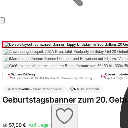
Sichere Zahlung
Overnight-Lief
SSL-verschlüsselt. PayPal, Kreditkarte, Überweisung, Rechnung.
Express möglich 
Gerade
keine
weitere Person online
Neu
im Sortiment
Geburtstagsbanner zum 20. Gebur
ab
57,00
€
Auf Lager