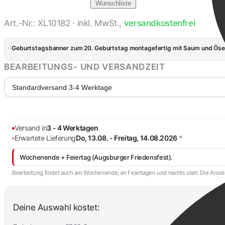
Wunschliste
Art.-Nr.: XL10182 · inkl. MwSt.,
versandkostenfrei
Geburtstagsbanner zum 20. Geburtstag montagefertig mit Saum und Ösen:
BEARBEITUNGS- UND VERSANDZEIT
Standardversand 3-4 Werktage
Versand in
3 - 4 Werktagen
Erwartete Lieferung
Do, 13.08. - Freitag, 14.08.2026
*
Wochenende + Feiertag (Augsburger Friedensfest).
Bearbeitung findet auch am Wochenende, an Feiertagen und nachts statt. Die Anzeig
Deine Auswahl kostet: