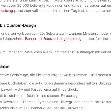
ür die erste runde Zahl. Mit Saum, Metallösen alle 50 cm und einem F
, weit über 30.000 belieferte Kundinnen und Kunden vertrauen auf uns
burtstag
passt zum Aufbruch und hält einen Tag fest, den man so nur
e bis Custom-Design
er hunderten Vorlagen zum 20. Geburtstag in wenigen Minuten an oder
zwei Jahrzehnte.
Banner mit Fotos selbst gestalten
geht ebenfalls flott
Saum umgenäht, Metallösen alle 50 cm gestanzt. Aufhängen mit Kabelbi
plakat
efert echte Werkzeuge, die Sie sonst nirgendwo bekommen – und macht 
lesbare Buchstaben, die auf großen Bannern besonders gut zur Geltu
r Layout, Motiv und Farbschema auf Knopfdruck.
 freistellen, perfekt für eine saubere Fotocollage.
 zum Download – Themen, Symbole und Hintergründe ohne Zusatzkoste
rschild bis zum XXL-Banner quer über die Hauswand.