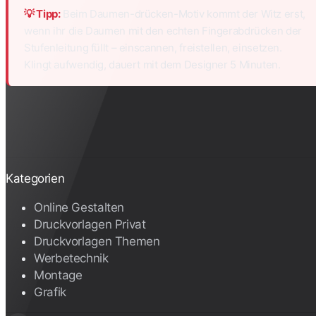
💡 Tipp:
Beim Daumen-drücken-Motiv kommt der Witz erst,
wenn ihr die Daumen mit den echten Fingerabdrücken der
Stufenleitung füllt – einscannen, freistellen, einsetzen.
Klingt aufwendig, dauert mit dem Designer 5 Minuten.
Kategorien
Online Gestalten
Druckvorlagen Privat
Druckvorlagen Themen
Werbetechnik
Montage
Grafik