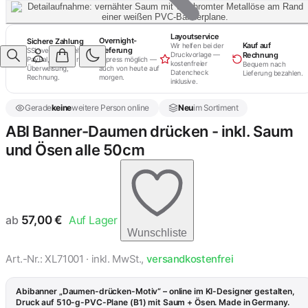
Layoutservice
Overnight-
Sichere Zahlung
Kauf auf
Wir helfen bei der
Lieferung
SSL-verschlüsselt.
Rechnung
Druckvorlage —
PayPal, Kreditkarte,
Express möglich —
kostenfreier
Bequem nach
Überweisung,
auch von heute auf
Datencheck
Lieferung bezahlen.
Rechnung.
morgen.
inklusive.
Gerade
keine
weitere Person online
Neu
im Sortiment
ABI Banner-Daumen drücken - inkl. Saum
und Ösen alle 50cm
ab
57,00
€
Auf Lager
Wunschliste
Art.-Nr.: XL71001 · inkl. MwSt.,
versandkostenfrei
Abibanner „Daumen-drücken-Motiv“ – online im KI-Designer gestalten,
Druck auf 510-g-PVC-Plane (B1) mit Saum + Ösen. Made in Germany.