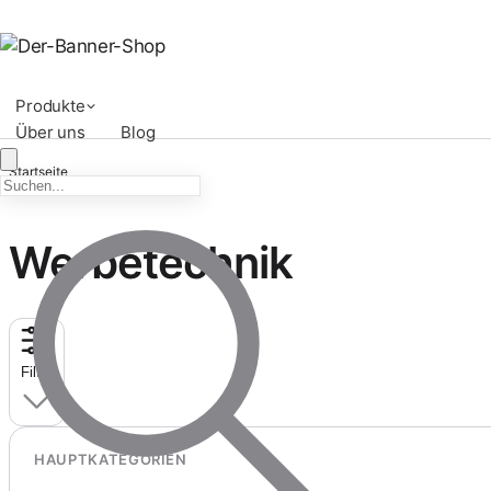
Produkte
Über uns
Blog
Startseite
Werbetechnik
/
Werbetechnik
Filter
HAUPTKATEGORIEN