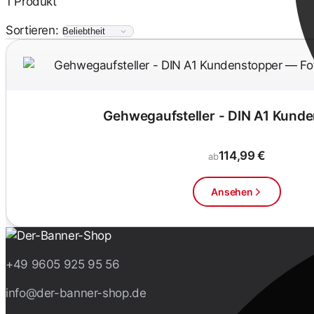
1 Produkt
Sortieren:
Gehwegaufsteller - DIN A1 Kund
114,99 €
ab
Ansehen
+49 9605 925 95 56
info@der-banner-shop.de