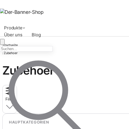
Produkte
Über uns
Blog
Startseite
Montage
/
Zubehoer
/
Zubehoer
Filter
HAUPTKATEGORIEN