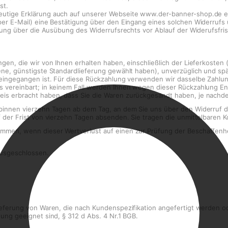
st.
eutige Erklärung auch auf unserer Webseite www.der-banner-shop.de el
per E-Mail) eine Bestätigung über den Eingang eines solchen Widerrufs 
eilung über die Ausübung des Widerrufsrechts vor Ablauf der Widerufsfri
ngen, die wir von Ihnen erhalten haben, einschließlich der Lieferkosten
tene, günstigste Standardlieferung gewählt haben), unverzüglich und s
 eingegangen ist. Für diese Rückzahlung verwenden wir dasselbe Zahlung
s vereinbart; in keinem Fall werden Ihnen wegen dieser Rückzahlung En
is erbracht haben, dass Sie die Waren zurückgesandt haben, je nachdem
 binnen vierzehn Tagen ab dem Tag, an dem Sie uns über den Widerruf 
uf der Frist von vierzehn Tagen absenden. Sie tragen die unmittelbaren
ommen, wenn dieser Wertverlust auf einen zur Prüfung der Beschaffenh
 ausgeschlossen.
ieferung von Waren, die nach Kundenspezifikation angefertigt werden o
ung geeignet sind, § 312 d Abs. 4 Nr.1 BGB.