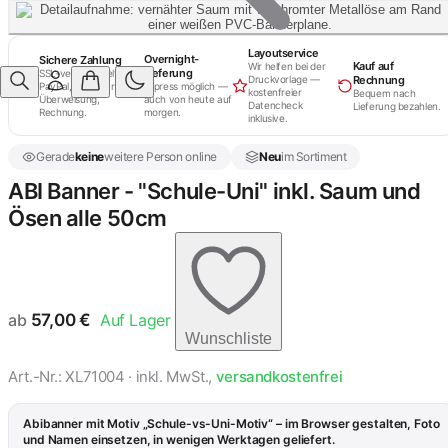
Layoutservice
Overnight-
Sichere Zahlung
Kauf auf
Wir helfen bei der
Lieferung
SSL-verschlüsselt.
Rechnung
Druckvorlage —
PayPal, Kreditkarte,
Express möglich —
kostenfreier
Bequem nach
Überweisung,
auch von heute auf
Datencheck
Lieferung bezahlen.
Rechnung.
morgen.
inklusive.
Gerade
keine
weitere Person online
Neu
im Sortiment
ABI Banner - "Schule-Uni" inkl. Saum und
Ösen alle 50cm
ab
57,00
€
Auf Lager
Wunschliste
Art.-Nr.: XL71004 · inkl. MwSt.,
versandkostenfrei
Abibanner mit Motiv „Schule-vs-Uni-Motiv“ – im Browser gestalten, Foto
und Namen einsetzen, in wenigen Werktagen geliefert.