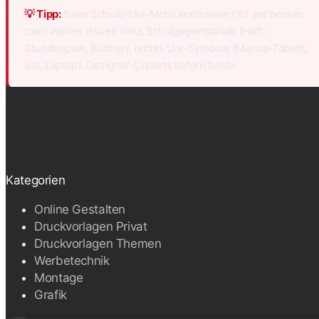
💡 Tipp:
Beim Schule-Uni-Motiv kontrastiert ihr am besten
zwei Welten visuell: links Schulgegenstände (Heft,
Stundenplan, Bücher), rechts Uni-Symbole (Mensa-Tablett,
Bib, Laptop). Designer-Cliparts liefern beide.
Kategorien
Online Gestalten
Druckvorlagen Privat
Druckvorlagen Themen
Werbetechnik
Montage
Grafik