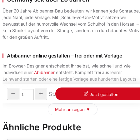
Über 20 Jahre Abibanner-Bau bedeuten: wir kennen jede Schraube,
jede Naht, jede Vorlage. Mit „Schule-vs-Uni-Motiv“ setzen wir
bewusst auf der humorvolle Wechsel vom Schulhof in den Hörsaal –
kein Stock-Layout von der Stange, sondern ein durchdachtes Motiv
für den großen Auftritt.
Abibanner online gestalten – frei oder mit Vorlage
Im Browser-Designer entscheidet ihr selbst, wie schnell und wie
individuell euer
Abibanner
entsteht. Komplett frei aus leerer
Leinwand starten oder eine fertige Vorlage aus hunderten Layouts
wählen und nur Motto, Foto und Namen austauschen – beide Wege
führen in unter 15 Minuten zum druckfertigen Ergebnis.
St.
Jetzt gestalten
Mehr anzeigen ▼
Ähnliche Produkte