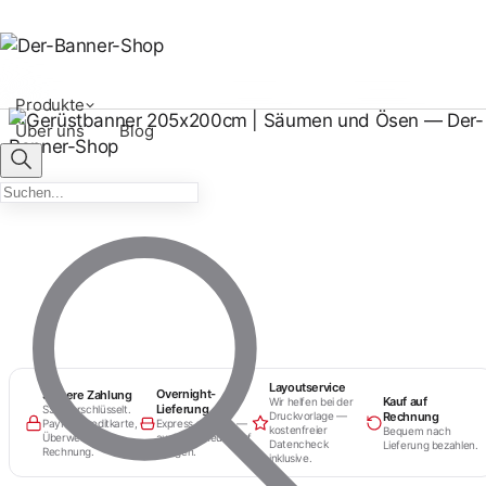
Produkte
Über uns
Blog
Layoutservice
Overnight-
Sichere Zahlung
Kauf auf
Wir helfen bei der
Lieferung
SSL-verschlüsselt.
Rechnung
Druckvorlage —
PayPal, Kreditkarte,
Express möglich —
kostenfreier
Bequem nach
Überweisung,
auch von heute auf
Datencheck
Lieferung bezahlen.
Rechnung.
morgen.
inklusive.