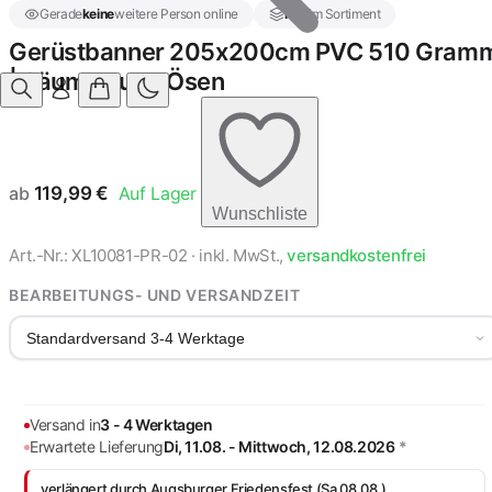
Gerade
keine
weitere Person online
Neu
im Sortiment
Gerüstbanner 205x200cm PVC 510 Gram
| Säumen und Ösen
ab
119,99
€
Auf Lager
Wunschliste
Art.-Nr.: XL10081-PR-02 · inkl. MwSt.,
versandkostenfrei
BEARBEITUNGS- UND VERSANDZEIT
Standardversand 3-4 Werktage
Versand in
3 - 4 Werktagen
Erwartete Lieferung
Di, 11.08. - Mittwoch, 12.08.2026
*
verlängert durch Augsburger Friedensfest (Sa 08.08.).