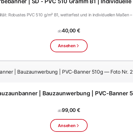
bebanner | SD - PVC 510 Gramm B1 | Individuell
tät: Robustes PVC 510 g/m² B1, wetterfest und in individuellen Maßen – 
40,00 €
ab
Ansehen
auzaunbanner | Bauzaunwerbung | PVC-Banner 
99,00 €
ab
Ansehen