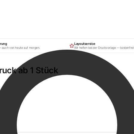
erung
Layoutservice
— auch von heute auf morgen.
Wir helfen bei der Druckvorlage — kostenfrei
ruck ab 1 Stück