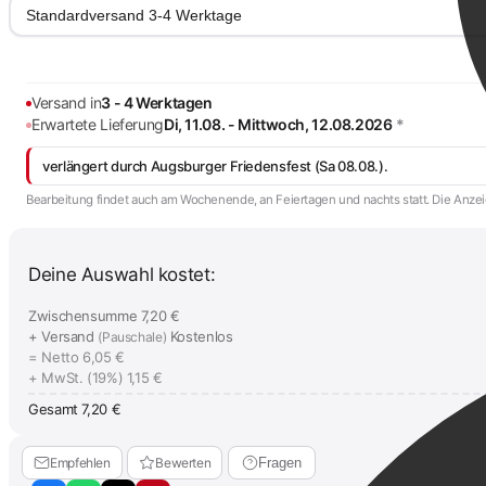
Standardversand 3-4 Werktage
Versand in
3 - 4 Werktagen
Erwartete Lieferung
Di, 11.08. - Mittwoch, 12.08.2026
*
verlängert durch Augsburger Friedensfest (Sa 08.08.).
Bearbeitung findet auch am Wochenende, an Feiertagen und nachts statt. Die Anzeig
Deine Auswahl kostet:
Zwischensumme
7,20 €
+ Versand
Kostenlos
(Pauschale)
= Netto
6,05 €
+ MwSt. (19%)
1,15 €
Gesamt
7,20 €
Empfehlen
Bewerten
Fragen