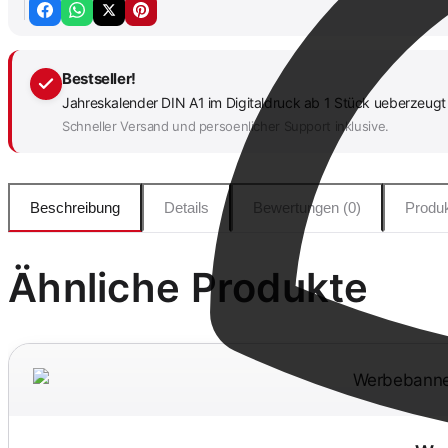
Bestseller!
Jahreskalender DIN A1 im Digitaldruck ab 1 Stück ueberzeugt 
Schneller Versand und persoenlicher Support inklusive.
Beschreibung
Details
Bewertungen (0)
Produk
Ähnliche Produkte