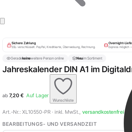
Sichere Zahlung
Overnight-Lief
SSL-verschlüsselt. PayPal, Kreditkarte, Überweisung, Rechnung.
Express möglich 
Gerade
keine
weitere Person online
Neu
im Sortiment
Jahreskalender DIN A1 im Digitald
ab
7,20
€
Auf Lager
Wunschliste
Art.-Nr.: XL10550-PR · inkl. MwSt.,
versandkostenfrei
BEARBEITUNGS- UND VERSANDZEIT